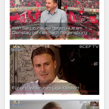
Kein Sieg zuhause gegen Aue am
Dienstag geht es nach Regensburg
11.05.2020 16:35 | CEF Nürnberg
Für und wider zum Liga-Restart
20.05.2020 20:17 | CEF Nürnberg