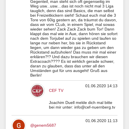
Gegenteil, man steht sich oft gegenseitig im
Weg usw...usw....das ist noch nicht mal 3 Liga
tauglich, denn das sind Basics, die man selbst
bei Freizeitkickern sieht! Schaut euch mal die 3
Tore von 60ig gestern an, da träumst du davon,
dass wir vom CLub, in einem Spiel, mal sowas
wieder sehen! Zack Zack Zack bum Tor! Dann
klappt das mal wie in Aue, dann hören sie sofort
nach dem Torjubel auf zu spielen und laufen so
lange nur neben her, bis sie in Rückstand
liegen, um dann wieder gas zu geben um den
Rückstand aufzuholen! Das muss mir mal einer
erklären?!? Und dazu brauchen wir diesen
Extracoach???? Es ist wirklich gerade schwer,
daran zu glauben, dass das unter all den
Umständen gut für uns ausgeht! Gruß aus
Berlin!
01.06.2020 14:13
CEF TV
Joachim Duell melde dich mal bitte
bei mir unter: info@cef-nuernberg.tv
01.06.2020 11:13
@genem5687