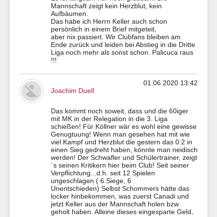
Mannschaft zeigt kein Herzblut, kein
Aufbäumen.
Das habe ich Herrn Keller auch schon
persönlich in einem Brief mitgeteit,
aber nix passiert. Wir Clubfans bleiben am
Ende zurück und leiden bei Abstieg in die Dritte
Liga noch mehr als sonst schon. Palicuca raus
!!!
01.06.2020 13:42
Joachim Duell
Das kommt noch soweit, dass und die 60iger
mit MK in der Relegation in die 3. Liga
schießen! Für Köllner wär es wohl eine gewisse
Genugtuung! Wenn man gesehen hat mit wie
viel Kampf und Herzblut die gestern das 0:2 in
einen Sieg gedreht haben, könnte man neidisch
werden! Der Schwafler und Schülertrainer, zeigt
´s seinen Kritikern hier beim Club! Seit seiner
Verpflichtung...d.h. seit 12 Spielen
ungeschlagen ( 6 Siege, 6
Unentschieden) Selbst Schommers hätte das
locker hinbekommen, was zuerst Canadi und
jetzt Keller aus der Mannschaft holen bzw
geholt haben. Alleine dieses eingesparte Geld,