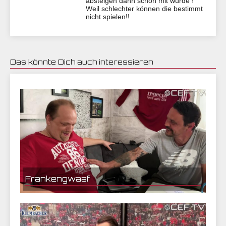
absteigen dann schon mit würde !
Weil schlechter können die bestimmt
nicht spielen!!
Das könnte Dich auch interessieren
24.05.2020 05:39 | CEF Nürnberg
Frankengwaaf
23.05.2020 14:09 | CEF Nürnberg