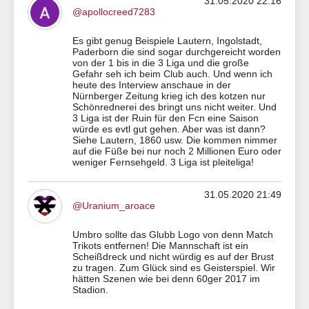
31.05.2020 22:16
@apollocreed7283
Es gibt genug Beispiele Lautern, Ingolstadt,
Paderborn die sind sogar durchgereicht worden
von der 1 bis in die 3 Liga und die große
Gefahr seh ich beim Club auch. Und wenn ich
heute des Interview anschaue in der
Nürnberger Zeitung krieg ich des kotzen nur
Schönrednerei des bringt uns nicht weiter. Und
3 Liga ist der Ruin für den Fcn eine Saison
würde es evtl gut gehen. Aber was ist dann?
Siehe Lautern, 1860 usw. Die kommen nimmer
auf die Füße bei nur noch 2 Millionen Euro oder
weniger Fernsehgeld. 3 Liga ist pleiteliga!
31.05.2020 21:49
@Uranium_aroace
Umbro sollte das Glubb Logo von denn Match
Trikots entfernen! Die Mannschaft ist ein
Scheißdreck und nicht würdig es auf der Brust
zu tragen. Zum Glück sind es Geisterspiel. Wir
hätten Szenen wie bei denn 60ger 2017 im
Stadion.