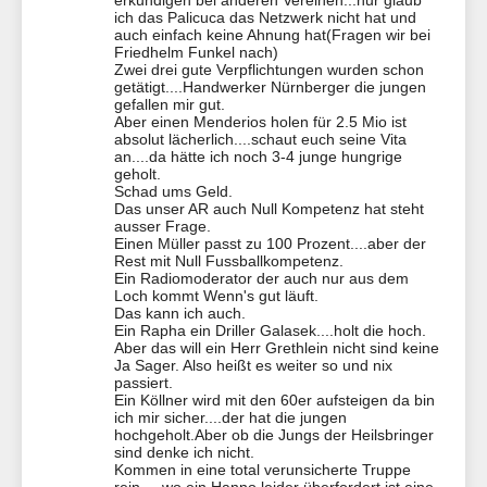
erkundigen bei anderen Vereinen...nur glaub
ich das Palicuca das Netzwerk nicht hat und
auch einfach keine Ahnung hat(Fragen wir bei
Friedhelm Funkel nach)
Zwei drei gute Verpflichtungen wurden schon
getätigt....Handwerker Nürnberger die jungen
gefallen mir gut.
Aber einen Menderios holen für 2.5 Mio ist
absolut lächerlich....schaut euch seine Vita
an....da hätte ich noch 3-4 junge hungrige
geholt.
Schad ums Geld.
Das unser AR auch Null Kompetenz hat steht
ausser Frage.
Einen Müller passt zu 100 Prozent....aber der
Rest mit Null Fussballkompetenz.
Ein Radiomoderator der auch nur aus dem
Loch kommt Wenn's gut läuft.
Das kann ich auch.
Ein Rapha ein Driller Galasek....holt die hoch.
Aber das will ein Herr Grethlein nicht sind keine
Ja Sager. Also heißt es weiter so und nix
passiert.
Ein Köllner wird mit den 60er aufsteigen da bin
ich mir sicher....der hat die jungen
hochgeholt.Aber ob die Jungs der Heilsbringer
sind denke ich nicht.
Kommen in eine total verunsicherte Truppe