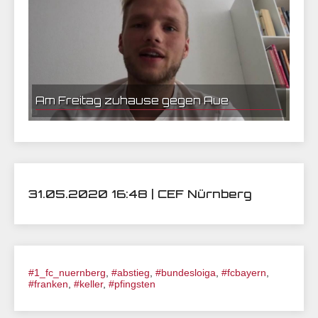
Am Freitag zuhause gegen Aue
31.05.2020 16:48 | CEF Nürnberg
#1_fc_nuernberg
,
#abstieg
,
#bundesloiga
,
#fcbayern
,
#franken
,
#keller
,
#pfingsten