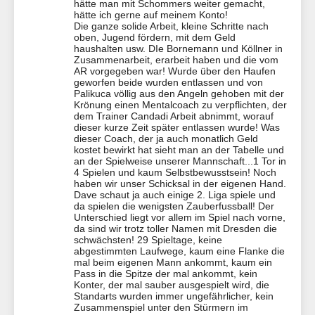
hätte man mit Schommers weiter gemacht,
hätte ich gerne auf meinem Konto!
Die ganze solide Arbeit, kleine Schritte nach
oben, Jugend fördern, mit dem Geld
haushalten usw. DIe Bornemann und Köllner in
Zusammenarbeit, erarbeit haben und die vom
AR vorgegeben war! Wurde über den Haufen
geworfen beide wurden entlassen und von
Palikuca völlig aus den Angeln gehoben mit der
Krönung einen Mentalcoach zu verpflichten, der
dem Trainer Candadi Arbeit abnimmt, worauf
dieser kurze Zeit später entlassen wurde! Was
dieser Coach, der ja auch monatlich Geld
kostet bewirkt hat sieht man an der Tabelle und
an der Spielweise unserer Mannschaft...1 Tor in
4 Spielen und kaum Selbstbewusstsein! Noch
haben wir unser Schicksal in der eigenen Hand.
Dave schaut ja auch einige 2. Liga spiele und
da spielen die wenigsten Zauberfussball! Der
Unterschied liegt vor allem im Spiel nach vorne,
da sind wir trotz toller Namen mit Dresden die
schwächsten! 29 Spieltage, keine
abgestimmten Laufwege, kaum eine Flanke die
mal beim eigenen Mann ankommt, kaum ein
Pass in die Spitze der mal ankommt, kein
Konter, der mal sauber ausgespielt wird, die
Standarts wurden immer ungefährlicher, kein
Zusammenspiel unter den Stürmern im