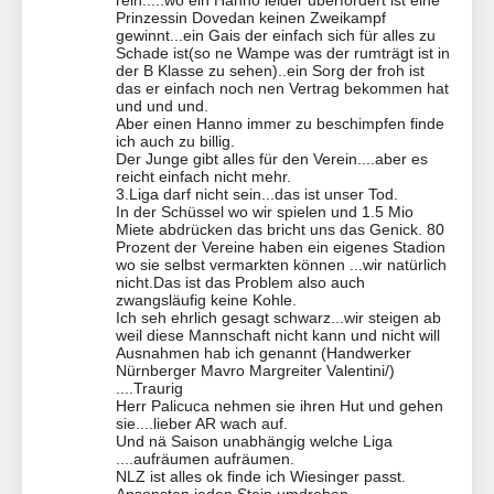
rein.....wo ein Hanno leider überfordert ist eine
Prinzessin Dovedan keinen Zweikampf
gewinnt...ein Gais der einfach sich für alles zu
Schade ist(so ne Wampe was der rumträgt ist in
der B Klasse zu sehen)..ein Sorg der froh ist
das er einfach noch nen Vertrag bekommen hat
und und und.
Aber einen Hanno immer zu beschimpfen finde
ich auch zu billig.
Der Junge gibt alles für den Verein....aber es
reicht einfach nicht mehr.
3.Liga darf nicht sein...das ist unser Tod.
In der Schüssel wo wir spielen und 1.5 Mio
Miete abdrücken das bricht uns das Genick. 80
Prozent der Vereine haben ein eigenes Stadion
wo sie selbst vermarkten können ...wir natürlich
nicht.Das ist das Problem also auch
zwangsläufig keine Kohle.
Ich seh ehrlich gesagt schwarz...wir steigen ab
weil diese Mannschaft nicht kann und nicht will
Ausnahmen hab ich genannt (Handwerker
Nürnberger Mavro Margreiter Valentini/)
....Traurig
Herr Palicuca nehmen sie ihren Hut und gehen
sie....lieber AR wach auf.
Und nä Saison unabhängig welche Liga
....aufräumen aufräumen.
NLZ ist alles ok finde ich Wiesinger passt.