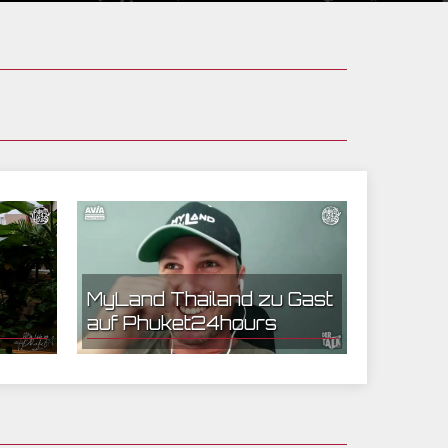
13.10.2022 09:42 | Phuket 24 Hours
MyLand Thailand zu Gast
auf Phuket24hours
Da muss der Trainer sich