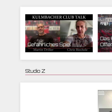
01.11.2022 07:53 | CEF Nürnberg
26.10.2022
Das 
Gefährliches Spiel
Offe
Studio Z
Mein Leben als
23.05.2022 06:30 | Studio Z
28.03.2022
Transgender